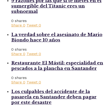
9 razones por las que si te metes en el
sumergible del Titanic eres un
subnormal
0 shares
Share
0
Tweet
0
La verdad sobre el asesinato de Mario
Biondo hace 10 años
0 shares
Share
0
Tweet
0
Restaurante El Mástil: especialidad en
pescados a la plancha en Santander
0 shares
Share
0
Tweet
0
Los culpables del accidente de la
pasarela en Santander deben pagar
por este desastre