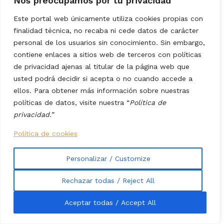
Nos preocupamos por tu privacidad
Transporte
Uncategorized
Este portal web únicamente utiliza cookies propias con
Valencia
Viajes
finalidad técnica, no recaba ni cede datos de carácter
Ya sólo queda morir
personal de los usuarios sin conocimiento. Sin embargo,
Youtube
contiene enlaces a sitios web de terceros con políticas
de privacidad ajenas al titular de la página web que
Links
usted podrá decidir si acepta o no cuando accede a
Acceder
ellos. Para obtener más información sobre nuestras
Feed de entradas
políticas de datos, visite nuestra “
Política de
Feed de comentarios
privacidad.”
WordPress.org
Política de cookies
Sobre nosotros
Periódico de noticias curiosas y diferentes.
Personalizar / Customize
Contacto
Rechazar todas / Reject All
© 2024
Noticias
- Contenidos de calidad
contrastado.com
.
Aceptar todas / Accept All