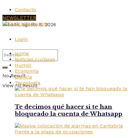
Contacto
NEWSLETTER
sábado, agosto 8, 2026
Login
Home
Noticias curiosas
Humor
Economía
No Result
Ciencia
Tecnología
View All Result
Te decimos qué hacer si te han
bloqueado la cuenta de Whatsapp