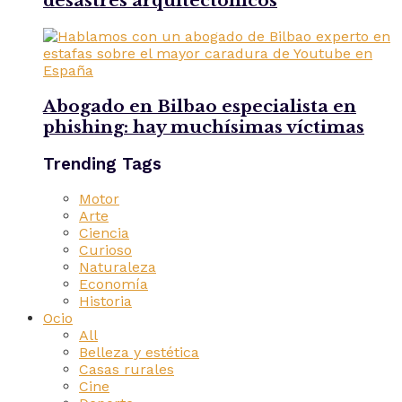
desastres arquitectónicos
Abogado en Bilbao especialista en
phishing: hay muchísimas víctimas
Trending Tags
Motor
Arte
Ciencia
Curioso
Naturaleza
Economía
Historia
Ocio
All
Belleza y estética
Casas rurales
Cine