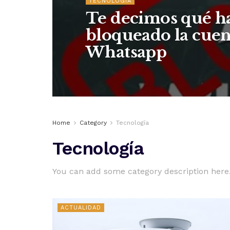
TECNOLOGÍA
Te decimos qué ha
bloqueado la cuen
Whatsapp
Home
Category
Tecnología
Tecnología
You can add some category description here
ACTUALIDAD