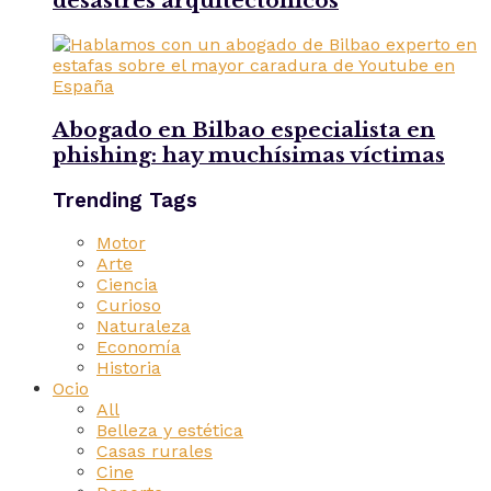
desastres arquitectónicos
Abogado en Bilbao especialista en
phishing: hay muchísimas víctimas
Trending Tags
Motor
Arte
Ciencia
Curioso
Naturaleza
Economía
Historia
Ocio
All
Belleza y estética
Casas rurales
Cine