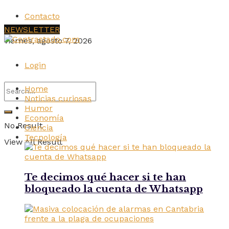
Contacto
NEWSLETTER
viernes, agosto 7, 2026
Login
Home
Noticias curiosas
Humor
Economía
No Result
Ciencia
Tecnología
View All Result
Te decimos qué hacer si te han
bloqueado la cuenta de Whatsapp