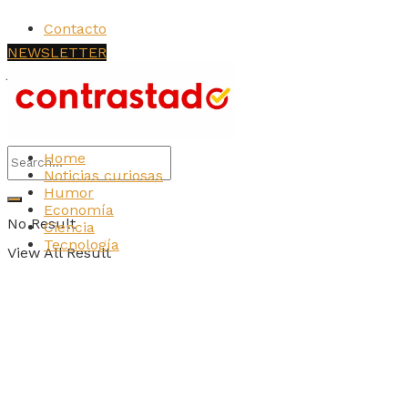
Contacto
NEWSLETTER
jueves, agosto 6, 2026
Login
Home
Noticias curiosas
Humor
Economía
No Result
Ciencia
Tecnología
View All Result