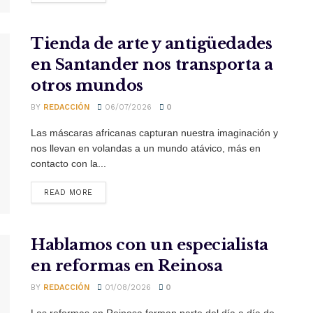
Tienda de arte y antigüedades
en Santander nos transporta a
otros mundos
BY
REDACCIÓN
06/07/2026
0
Las máscaras africanas capturan nuestra imaginación y
nos llevan en volandas a un mundo atávico, más en
contacto con la...
READ MORE
Hablamos con un especialista
en reformas en Reinosa
BY
REDACCIÓN
01/08/2026
0
Las reformas en Reinosa forman parte del día a día de