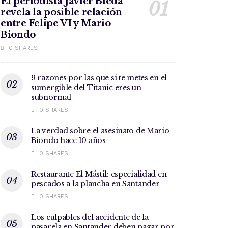
El periodista Javier Bleda
revela la posible relación
entre Felipe VI y Mario
Biondo
0 SHARES
9 razones por las que si te metes en el
sumergible del Titanic eres un
subnormal
0 SHARES
La verdad sobre el asesinato de Mario
Biondo hace 10 años
0 SHARES
Restaurante El Mástil: especialidad en
pescados a la plancha en Santander
0 SHARES
Los culpables del accidente de la
pasarela en Santander deben pagar por