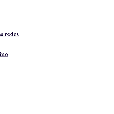
as redes
rino