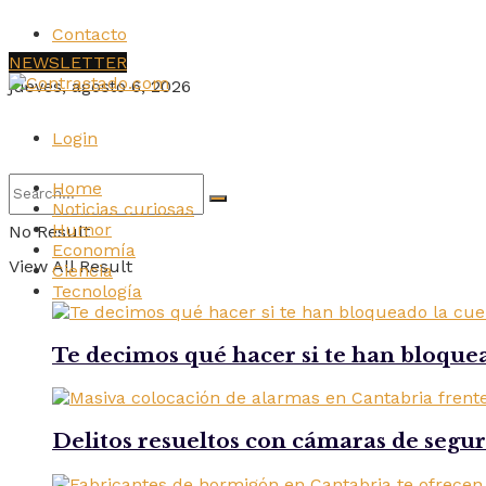
Contacto
NEWSLETTER
jueves, agosto 6, 2026
Login
Home
Noticias curiosas
Humor
No Result
Economía
View All Result
Ciencia
Tecnología
Te decimos qué hacer si te han bloque
Delitos resueltos con cámaras de segu