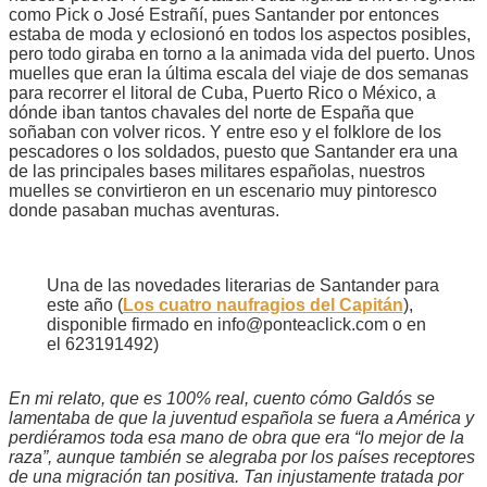
como Pick o José Estrañí, pues Santander por entonces
estaba de moda y eclosionó en todos los aspectos posibles,
pero todo giraba en torno a la animada vida del puerto. Unos
muelles que eran la última escala del viaje de dos semanas
para recorrer el litoral de Cuba, Puerto Rico o México, a
dónde iban tantos chavales del norte de España que
soñaban con volver ricos. Y entre eso y el folklore de los
pescadores o los soldados, puesto que Santander era una
de las principales bases militares españolas, nuestros
muelles se convirtieron en un escenario muy pintoresco
donde pasaban muchas aventuras.
Una de las novedades literarias de Santander para
este año (
Los cuatro naufragios del Capitán
),
disponible firmado en info@ponteaclick.com o en
el 623191492)
En mi relato, que es 100% real, cuento cómo Galdós se
lamentaba de que la juventud española se fuera a América y
perdiéramos toda esa mano de obra que era “lo mejor de la
raza”, aunque también se alegraba por los países receptores
de una migración tan positiva. Tan injustamente tratada por