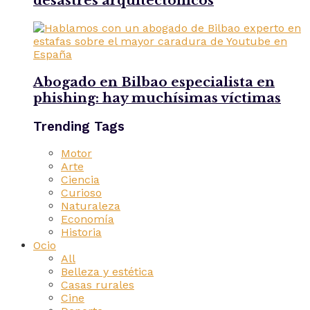
desastres arquitectónicos
Abogado en Bilbao especialista en
phishing: hay muchísimas víctimas
Trending Tags
Motor
Arte
Ciencia
Curioso
Naturaleza
Economía
Historia
Ocio
All
Belleza y estética
Casas rurales
Cine