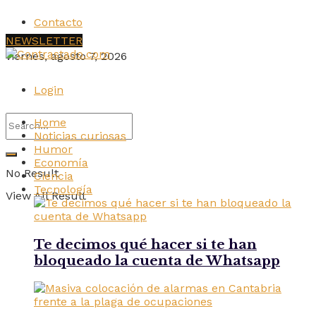
Contacto
NEWSLETTER
viernes, agosto 7, 2026
Login
Home
Noticias curiosas
Humor
Economía
No Result
Ciencia
Tecnología
View All Result
Te decimos qué hacer si te han
bloqueado la cuenta de Whatsapp