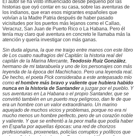
El autor se ha visto influenciado desde pequeño por las
historias que oyó contar en su casa, sobre las aventuras de
los indianos, que eran esos migrantes españoles que
volvían a la Madre Patria después de haber pasado
vicisitudes por los puertos más lejanos como el Callao,
Veracruz, San Juan de Puerto Rico o La Habana. Pero él
tenía muy claro qué aventura en concreto le llamaba más la
atención y quería investigar con más ganas.
Sin duda alguna, la que me traigo entre manos con este libro
de Los cuatro naufragios del Capitán: la historia real del
capitán de la Marina Mercante,
Teodosio Ruiz González
,
hermano de mi tatarabuela y uno de los personajes con más
leyenda de la época del Machichaco. Pero una leyenda real.
De hecho, el poeta Pick consideraba a este antepasado mío
como
el hombre más bravo y valiente que hubiera habido
nunca en la historia de Santander
a juzgar por el pueblo. Y
sus aventuras en La Habana o el propio Santander, que se
convirtió también en un puerto muy peligroso, dan fe de que
era un hombre con un valor extraordinario. Un marino
aquejado de muchos vicios y problemas, porque no era ni
mucho menos un hombre perfecto, pero de un corazón noble
y valiente. Y que se enfrentó a la peor mafia que podía haber
en España por aquellas épocas: una red de chorizos
profesionales, proxenetas, policías corruptos y políticos que