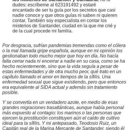
dudes: escríbeme al 623191492 y estaré
encantado de ser tu guía por los secretos que casi
nadie conoce y que otros guías ni saben ni quieren
contar. También soy especialista en contar los
misterios de Santander, ciudad en la que me crié y
de la cual procede mi familia.
Por desgracia, sufrían pandemias tremendas como el cólera
o la mal llamada gripe española, aunque en mi opinión los
gestionaban todo mucho mejor que hoy en día. No hacía
falta cerrar nada ni encerrar a nadie en su casa, como se ha
hecho recientemente, sino que la vida seguía a pesar de
estas enfermedades y de otra mucho peor, qué trato en un
capítulo llamado el amor en tiempos de la sífilis. Una
enfermedad sexual que sigue existiendo, pero que entonces
era equivalente al SIDA actual y además sin tratamiento
posible
.
Y se convertía en un verdadero azote, en medio de esas
grandes migraciones trasatlánticas, aunque había personal
más expuesto al contagio: los marinos o las personas que
ejercen la prostitución constituyen aún el caldo de cultivo
ideal para la sífilis. Y mi antepasado, Teodosio Ruiz, un
Capitán real de la Marina Mercante de Santander, siendo él