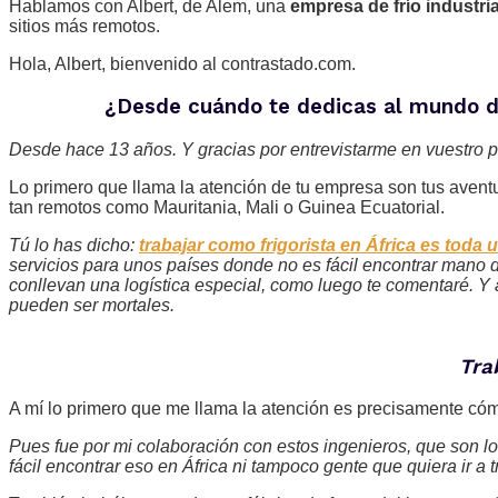
Hablamos con Albert, de Alem, una
empresa de frío industria
sitios más remotos.
Hola, Albert, bienvenido al contrastado.com.
¿Desde cuándo te dedicas al mundo 
Desde hace 13 años. Y gracias por entrevistarme en vuestro p
Lo primero que llama la atención de tu empresa son tus aventu
tan remotos como Mauritania, Mali o Guinea Ecuatorial.
Tú lo has dicho:
trabajar como frigorista en África es toda 
servicios para unos países donde no es fácil encontrar mano de
conllevan una logística especial, como luego te comentaré. Y
pueden ser mortales.
Tra
A mí lo primero que me llama la atención es precisamente cómo 
Pues fue por mi colaboración con estos ingenieros, que son lo
fácil encontrar eso en África ni tampoco gente que quiera ir a tr