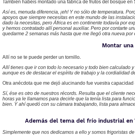
También habéis montado una fábrica de frutos del bosque en S
Así es, menuda diferencia, ¡eh! Y no sólo de temperatura. Porq
apoyos que siempre necesitas en este mundo de las instalacio
dado la necesitas, pero África es en continente todavía por e
y hemos contratado allí personal auxiliar. Pero por contarte
quedarme 2 semanas más hasta que me llegó otra nueva por 
Montar una 
Allí no se te puede perder un tornillo.
Allí tienes que ir con todo lo necesario y todo bien calculado
aunque es de destacar el espíritu de trabajo y la cordialidad 
Otra anécdota que me dejó alucinando fue vuestra capacidad
Sí, ése es otro de nuestros récords. Resulta que el cliente ne
horas ya le llamamos para decirle que la tenía lista para fun
bien. Y ahí quedó con su cámara trabajando, lista para almac
Además del tema del frío industrial en 
Simplemente que nos dedicamos a ello y somos frigoristas de v