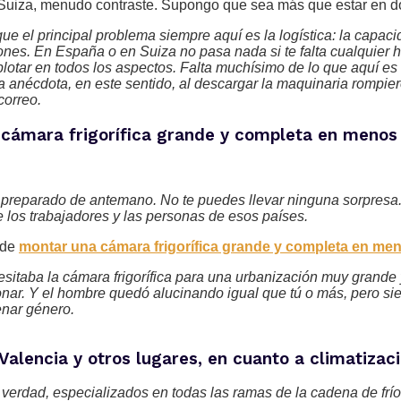
uiza, menudo contraste. Supongo que sea más que estar en dos 
ue el principal problema siempre aquí es la logística: la capac
nes. En España o en Suiza no pasa nada si te falta cualquier h
xplotar en todos los aspectos. Falta muchísimo de lo que aquí e
 una anécdota, en este sentido, al descargar la maquinaria romp
correo.
cámara frigorífica grande y completa en menos
 y preparado de antemano. No te puedes llevar ninguna sorpresa. P
de los trabajadores y las personas de esos países.
 de
montar una cámara frigorífica grande y completa en me
cesitaba la cámara frigorífica para una urbanización muy grande
cionar. Y el hombre quedó alucinando igual que tú o más, pero s
enar género.
Valencia y otros lugares, en cuanto a climatizac
erdad, especializados en todas las ramas de la cadena de frío 