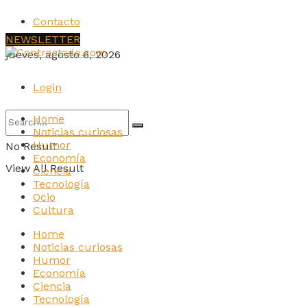
Contacto
NEWSLETTER
jueves, agosto 6, 2026
Login
Home
Noticias curiosas
Humor
No Result
Economía
View All Result
Ciencia
Tecnología
Ocio
Cultura
Home
Noticias curiosas
Humor
Economía
Ciencia
Tecnología