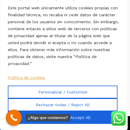
de medio metro, precisamente, donde si aquello cede a lo
Este portal web únicamente utiliza cookies propias con
mejor te jodes un tobillo), más allá de simplemente
finalidad técnica, no recaba ni cede datos de carácter
señalizar debería incluso estrecharse la pasarela (con
personal de los usuarios sin conocimiento. Sin embargo,
unas barandillas interiores, por ejemplo) para que sólo
contiene enlaces a sitios web de terceros con políticas
de privacidad ajenas al titular de la página web que
pueda pasarse en fila de a uno, impidiendo o dificultando
usted podrá decidir si acepta o no cuando accede a
muchísimo la sobrecarga por exceso de aforo. Y eso
ellos. Para obtener más información sobre nuestras
evidentemente tampoco es el caso.
políticas de datos, visite nuestra “
Política de
privacidad.”
Politucuchos que ni saben ni quieren
Política de cookies
saber de mantenimiento
Personalizar / Customize
Estamos en manos de incompetentes, de inútiles, de
Rechazar todas / Reject All
politucuchos que ni saben ni quieren saber de
mantenimiento
. Sólo les interesa inaugurar obra nueva y
Aceptar todas / Accept All
¿Algo que contarnos?
salir en la foto. Y lo malo de no mantener la
infraestructuras no es ya que su coste de reparación va