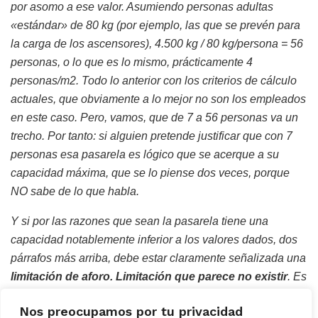
por asomo a ese valor. Asumiendo personas adultas
«estándar» de 80 kg (por ejemplo, las que se prevén para
la carga de los ascensores), 4.500 kg / 80 kg/persona = 56
personas, o lo que es lo mismo, prácticamente 4
personas/m2. Todo lo anterior con los criterios de cálculo
actuales, que obviamente a lo mejor no son los empleados
en este caso. Pero, vamos, que de 7 a 56 personas va un
trecho. Por tanto: si alguien pretende justificar que con 7
personas esa pasarela es lógico que se acerque a su
capacidad máxima, que se lo piense dos veces, porque
NO sabe de lo que habla.
Y si por las razones que sean la pasarela tiene una
capacidad notablemente inferior a los valores dados, dos
párrafos más arriba, debe estar claramente señalizada una
limitación de aforo. Limitación que parece no existir
.
Es
más: de darse esa limitación y a la vista de las
Nos preocupamos por tu privacidad
consecuencias de un hipotético colapso (no es un caída