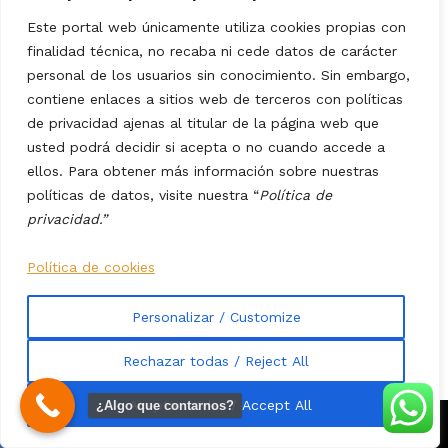
y escenas de humillación y control. Un perito explicó que,
Este portal web únicamente utiliza cookies propias con
segundos antes del impacto, el acelerador estaba pisado a
finalidad técnica, no recaba ni cede datos de carácter
fondo y no hubo rastro de frenada. Para la jueza, aquello
personal de los usuarios sin conocimiento. Sin embargo,
fue “metódico, deliberado e intencional”. La escena
contiene enlaces a sitios web de terceros con políticas
captada por una cámara de seguridad —
un coche
de privacidad ajenas al titular de la página web que
avanzando recto, sin vacilar, hasta empotrarse contra
usted podrá decidir si acepta o no cuando accede a
un muro a toda velocidad
— reforzó esa tesis de voluntad
ellos. Para obtener más información sobre nuestras
y propósito.
políticas de datos, visite nuestra “
Política de
privacidad.”
Resulta inevitable, al leer la crónica, recordar la secuencia
más perturbadora de Abre los ojos, dirigida por Alejandro
Política de cookies
Amenábar. En esa escena,
el personaje interpretado por
Eduardo Noriega viaja en coche junto a una joven
Personalizar / Customize
emocionalmente inestable
que, tras una conversación
cargada de reproches y desesperación,
acelera de forma
Rechazar todas / Reject All
súbita y se estrella contra un muro
. Allí, como en el caso
Aceptar todas / Accept All
¿Algo que contarnos?
real, el vehículo deja de ser un simple medio de transporte
para convertirse en instrumento de una decisión extrema.