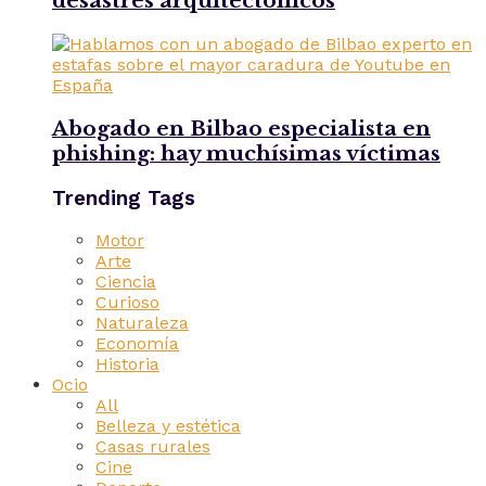
desastres arquitectónicos
Abogado en Bilbao especialista en
phishing: hay muchísimas víctimas
Trending Tags
Motor
Arte
Ciencia
Curioso
Naturaleza
Economía
Historia
Ocio
All
Belleza y estética
Casas rurales
Cine