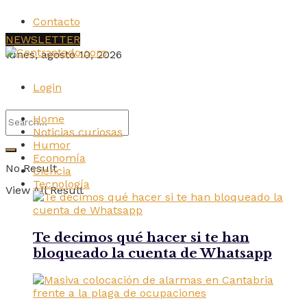
Contacto
NEWSLETTER
lunes, agosto 10, 2026
Login
Home
Noticias curiosas
Humor
Economía
No Result
Ciencia
Tecnología
View All Result
Te decimos qué hacer si te han
bloqueado la cuenta de Whatsapp