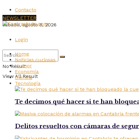
Contacto
NEWSLETTER
sábado, agosto 8, 2026
Login
Home
Noticias curiosas
Humor
No Result
Economía
View All Result
Ciencia
Tecnología
Te decimos qué hacer si te han bloque
Delitos resueltos con cámaras de segu