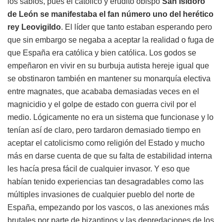
los sabios, pues el católico y erudito obispo
San Isidoro
de León se manifestaba el fan número uno del herético
rey Leovigildo
. El líder que tanto estaban esperando pero
que sin embargo se negaba a aceptar la realidad o fuga de
que España era católica y bien católica. Los godos se
empeñaron en vivir en su burbuja autista hereje igual que
se obstinaron también en mantener su monarquía electiva
entre magnates, que acababa demasiadas veces en el
magnicidio y el golpe de estado con guerra civil por el
medio. Lógicamente no era un sistema que funcionase y lo
tenían así de claro, pero tardaron demasiado tiempo en
aceptar el catolicismo como religión del Estado y mucho
más en darse cuenta de que su falta de estabilidad interna
les hacía presa fácil de cualquier invasor. Y eso que
habían tenido experiencias tan desagradables como las
múltiples invasiones de cualquier pueblo del norte de
España, empezando por los vascos, o las anexiones más
brutales por parte de bizantinos y las depredaciones de los