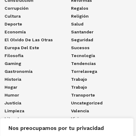
Construcción
Reformas
Corrupción
Regalos
Cultura
Religión
Deporte
Salud
Economía
Santander
El Olvido De Las Otras
Seguridad
Europa Del Este
Sucesos
Filosofía
Tecnología
Gaming
Tendencias
Gastronomía
Torrelavega
Historia
Trabajo
Hogar
Trabajo
Humor
Transporte
Justicia
Uncategorized
Limpieza
Valencia
Literatura
Viajes
Los Cuatro Naufragios Del
Ya Sólo Queda Morir
Nos preocupamos por tu privacidad
Capitán
Youtube