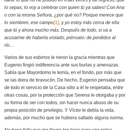
lo sepas, lo voy a celebrar con quien tú ya sabes! Con Ana
o con la misma Señora, ¿por qué no? Porque merece que
lo siembren, ese campo
[1]
, y yo estoy más cerca de ella
que tú y ahora mucho más. Después de todo, si va a
acusarme de haberla violado, piénsalo: de perdidos al
río…
Varios de sus esbirros le rieron la gracia mientras que
Eugenio fingió indiferencia ante sus burlas y amenazas.
Sabía que Mayordomo le temía, en el fondo, por más que
se las diera de bravucón. De hecho, Eugenio pensaba que
de todo el servicio de la Casa sólo a él le respetaba, entre
otras cosas, por la protección que Serena le otorgaba y por
su forma de ser con todos, sin hacer nunca abuso de su
propia posición de privilegio. Y Víctor le debía la vida,
además, por mucho que se hubiera saltado alguna norma.
No hace falta que me lleves tan lejos para una pelea