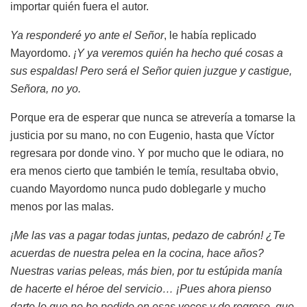
importar quién fuera el autor.
Ya responderé yo ante el Señor
, le había replicado
Mayordomo.
¡Y ya veremos quién ha hecho qué cosas a
sus espaldas! Pero será el Señor quien juzgue y castigue,
Señora, no yo.
Porque era de esperar que nunca se atrevería a tomarse la
justicia por su mano, no con Eugenio, hasta que Víctor
regresara por donde vino. Y por mucho que le odiara, no
era menos cierto que también le temía, resultaba obvio,
cuando Mayordomo nunca pudo doblegarle y mucho
menos por las malas.
¡Me las vas a pagar todas juntas, pedazo de cabrón!
¿Te
acuerdas de nuestra pelea en la cocina, hace años?
Nuestras varias peleas, más bien, por tu estúpida manía
de hacerte el héroe del servicio… ¡Pues ahora pienso
darte lo que no he podido en esas veces y de regreso, que