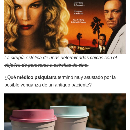
La cirugía estética de unas determinadas chicas con el
objetivo de parecerse a estrellas de cine.
¿Qué
médico psiquiatra
terminó muy asustado por la
posible venganza de un antiguo paciente?