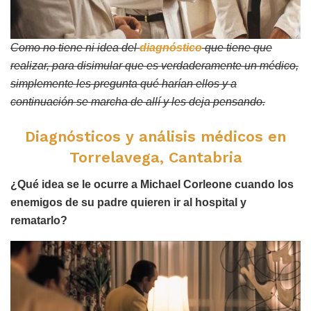
Como no tiene ni idea del
diagnóstico
que tiene que
realizar, para disimular que es verdaderamente un médico,
simplemente les pregunta qué harían ellos y a
continuación se marcha de allí y les deja pensando.
Diagnósticos y análisis médicos en
Torrelavega, Cantabria
¿Qué idea se le ocurre a Michael Corleone cuando los
enemigos de su padre quieren ir al hospital y
rematarlo?