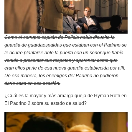
Como el corrupto capitán de Policía había disuelto la
guardia de guardaespaldas que estaban con el Padrino se
le ocurre plantarse ante la puerta con un señor que había
venido a presentar sus respetos y aparentar como que
eran ellos parte de esa nueva guardia establecida por allí.
De esa manera, los enemigos del Padrino no pudieron
darle caza en esa ocasión.
¿Cuál es la mayor y más amarga queja de Hyman Roth en
El Padrino 2 sobre su estado de salud?