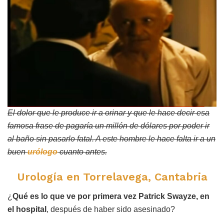
El dolor que le produce ir a orinar y que le hace decir esa
famosa frase de pagaría un millón de dólares por poder ir
al baño sin pasarlo fatal. A este hombre le hace falta ir a un
buen
urólogo
cuanto antes.
Urología en Torrelavega, Cantabria
¿
Qué es lo que ve por primera vez Patrick Swayze, en
el hospital
, después de haber sido asesinado?