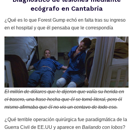
ecógrafo
en Cantabria
¿Qué es lo que Forest Gump echó en falta tras su ingreso
en el hospital y que él pensaba que le correspondía
El millón de dólares que le dijeron que valía su herida en
el trasero, una frase hecha que él se tomó literal, pero él
mismo afirmaba que él no vio un centavo de todo eso.
¿Qué terrible operación quirúrgica fue paradigmática de la
Guerra Civil de EE.UU y aparece en
Bailando con lobos
?