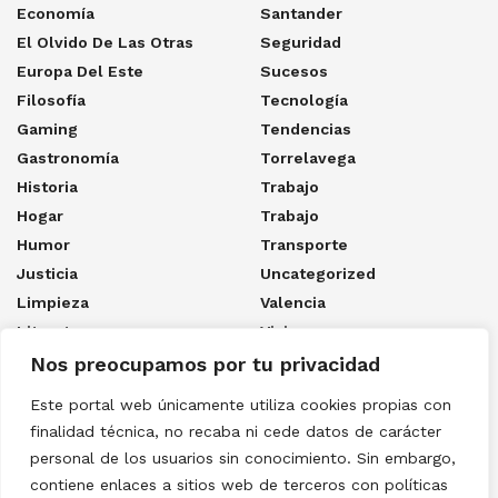
Economía
Santander
El Olvido De Las Otras
Seguridad
Europa Del Este
Sucesos
Filosofía
Tecnología
Gaming
Tendencias
Gastronomía
Torrelavega
Historia
Trabajo
Hogar
Trabajo
Humor
Transporte
Justicia
Uncategorized
Limpieza
Valencia
Literatura
Viajes
Los Cuatro Naufragios Del
Ya Sólo Queda Morir
Nos preocupamos por tu privacidad
Capitán
Youtube
Este portal web únicamente utiliza cookies propias con
Los Ultimos Dias De La
Olmeda
finalidad técnica, no recaba ni cede datos de carácter
personal de los usuarios sin conocimiento. Sin embargo,
Links
contiene enlaces a sitios web de terceros con políticas