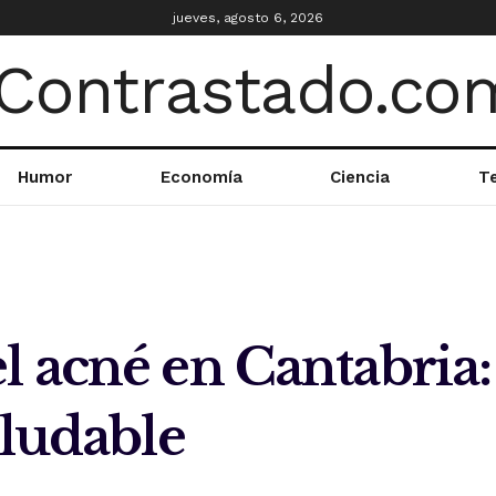
jueves, agosto 6, 2026
Humor
Economía
Ciencia
T
 acné en Cantabria:
aludable