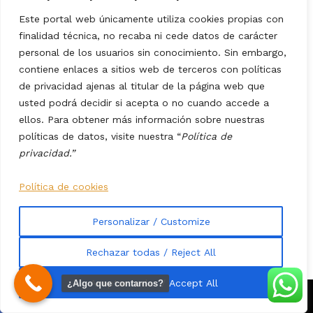
dudarán mucho en oponerse a los antiguos amos y aliarse
Este portal web únicamente utiliza cookies propias con
con los que les parecen más tolerantes. Más benignos.
finalidad técnica, no recaba ni cede datos de carácter
Sólo así se explica la velocidad con la que los
personal de los usuarios sin conocimiento. Sin embargo,
contiene enlaces a sitios web de terceros con políticas
españoles pudieron hacerse los dueños de un
de privacidad ajenas al titular de la página web que
continente entero en tan poco tiempo
: porque los
usted podrá decidir si acepta o no cuando accede a
propios subyugados a esos imperios mencionados
ellos. Para obtener más información sobre nuestras
constituida en la infantería más fiel y entregada en las
políticas de datos, visite nuestra “
Política de
batallas y vieron a los presuntamente malvados españoles
privacidad.”
como libertadores. Los verdaderos libertadores de toda
esa gente y no los que vinieron después, que además de
Política de cookies
ser hijos de españoles eran traidores a España y fueron
siempre rechazados, en sus países, por la población
Personalizar / Customize
indígena en general.
Rechazar todas / Reject All
El 95% de las tropas de Cortés o Pizarro y otros
conquistadores eran gente de allí, de las tribus y pueblos
Aceptar todas / Accept All
¿Algo que contarnos?
sometidos por
esos imperios que pueden resultarnos