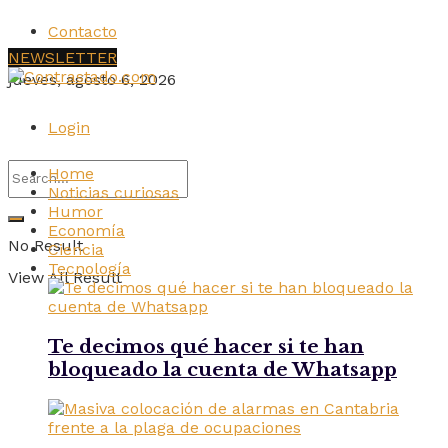
Contacto
NEWSLETTER
jueves, agosto 6, 2026
Login
Home
Noticias curiosas
Humor
Economía
No Result
Ciencia
Tecnología
View All Result
Te decimos qué hacer si te han
bloqueado la cuenta de Whatsapp