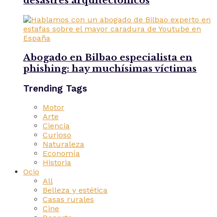
desastres arquitectónicos
Abogado en Bilbao especialista en
phishing: hay muchísimas víctimas
Trending Tags
Motor
Arte
Ciencia
Curioso
Naturaleza
Economía
Historia
Ocio
All
Belleza y estética
Casas rurales
Cine