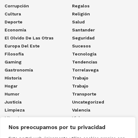
Corrupción
Regalos
Cultura
Religión
Deporte
Salud
Economía
Santander
El Olvido De Las Otras
Seguridad
Europa Del Este
Sucesos
Filosofía
Tecnología
Gaming
Tendencias
Gastronomía
Torrelavega
Historia
Trabajo
Hogar
Trabajo
Humor
Transporte
Justicia
Uncategorized
Limpieza
Valencia
Literatura
Viajes
Los Cuatro Naufragios Del
Ya Sólo Queda Morir
Nos preocupamos por tu privacidad
Capitán
Youtube