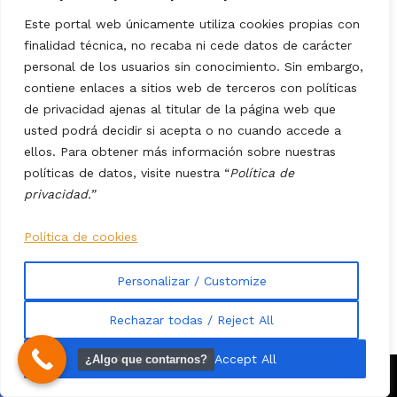
Redacción
Este portal web únicamente utiliza cookies propias con
finalidad técnica, no recaba ni cede datos de carácter
personal de los usuarios sin conocimiento. Sin embargo,
contiene enlaces a sitios web de terceros con políticas
de privacidad ajenas al titular de la página web que
usted podrá decidir si acepta o no cuando accede a
ellos. Para obtener más información sobre nuestras
políticas de datos, visite nuestra “
Política de
Recomendado
privacidad.”
Los ataques terroristas contra trenes en
Política de cookies
España
10 MESES AGO
Personalizar / Customize
Repunte de la plaga de chinches en
Rechazar todas / Reject All
Santander
1 AÑO AGO
Aceptar todas / Accept All
¿Algo que contarnos?