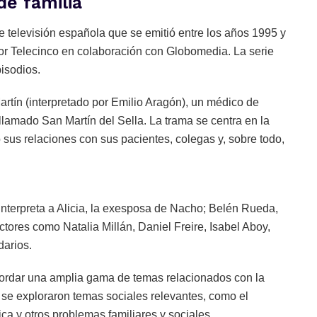
de familia
e televisión española que se emitió entre los años 1995 y
or Telecinco en colaboración con Globomedia. La serie
isodios.
artín (interpretado por Emilio Aragón), un médico de
llamado San Martín del Sella. La trama se centra en la
sus relaciones con sus pacientes, colegas y, sobre todo,
 interpreta a Alicia, la exesposa de Nacho; Belén Rueda,
actores como Natalia Millán, Daniel Freire, Isabel Aboy,
darios.
abordar una amplia gama de temas relacionados con la
n se exploraron temas sociales relevantes, como el
ca y otros problemas familiares y sociales.