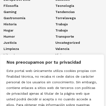
Filosofía
Tecnología
Gaming
Tendencias
Gastronomía
Torrelavega
Historia
Trabajo
Hogar
Trabajo
Humor
Transporte
Justicia
Uncategorized
Limpieza
Valencia
Literatura
Viajes
Los Cuatro Naufragios Del
Ya Sólo Queda Morir
Nos preocupamos por tu privacidad
Capitán
Youtube
Este portal web únicamente utiliza cookies propias con
Los Ultimos Dias De La
Olmeda
finalidad técnica, no recaba ni cede datos de carácter
personal de los usuarios sin conocimiento. Sin embargo,
Links
contiene enlaces a sitios web de terceros con políticas
de privacidad ajenas al titular de la página web que
Acceder
usted podrá decidir si acepta o no cuando accede a
Feed de entradas
ellos. Para obtener más información sobre nuestras