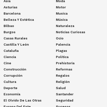
Asia
Moda
Asturias
Motor
Barcelona
Musica
Belleza Y Estética
Música
Bilbao
Naturaleza
Burgos
Noticias Curiosas
Casas Rurales
Ocio
Castilla Y León
Palencia
Cataluña
Plagas
Ciencia
Política
Cine
Prehistoria
Construcción
Reformas
Corrupción
Regalos
Cultura
Religión
Deporte
Salud
Economía
Santander
El Olvido De Las Otras
Seguridad
Europa Del Este
Sucesos