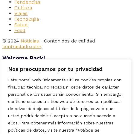
Tendencias
Cultura
Viajes
Tecnología
Salud
Food
© 2024
Noticias
- Contenidos de calidad
contrastado.com
.
Welcome Back!
Nos preocupamos por tu privacidad
Login to your account below
Este portal web únicamente utiliza cookies propias con
finalidad técnica, no recaba ni cede datos de carácter
personal de los usuarios sin conocimiento. Sin embargo,
contiene enlaces a sitios web de terceros con políticas
Remember Me
de privacidad ajenas al titular de la página web que
usted podrá decidir si acepta o no cuando accede a
ellos. Para obtener más información sobre nuestras
Forgotten Password?
políticas de datos, visite nuestra “
Política de