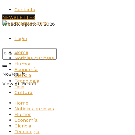
Contacto
NEWSLETTER
sábado, agosto 8, 2026
Login
Home
Noticias curiosas
Humor
Economía
No Result
Ciencia
Tecnología
View All Result
Ocio
Cultura
Home
Noticias curiosas
Humor
Economía
Ciencia
Tecnología