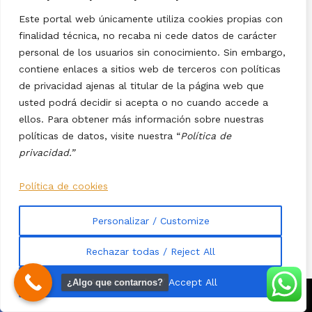
Castilla Y León
Palencia
Este portal web únicamente utiliza cookies propias con
Cataluña
Plagas
finalidad técnica, no recaba ni cede datos de carácter
Ciencia
Política
personal de los usuarios sin conocimiento. Sin embargo,
Cine
Prehistoria
contiene enlaces a sitios web de terceros con políticas
Construcción
Reformas
de privacidad ajenas al titular de la página web que
Corrupción
Regalos
usted podrá decidir si acepta o no cuando accede a
Cultura
Religión
ellos. Para obtener más información sobre nuestras
políticas de datos, visite nuestra “
Política de
Deporte
Salud
privacidad.”
Economía
Santander
El Olvido De Las Otras
Seguridad
Política de cookies
Europa Del Este
Sucesos
Filosofía
Tecnología
Personalizar / Customize
Gaming
Tendencias
Gastronomía
Torrelavega
Rechazar todas / Reject All
Historia
Trabajo
Hogar
Trabajo
Aceptar todas / Accept All
¿Algo que contarnos?
Humor
Transporte