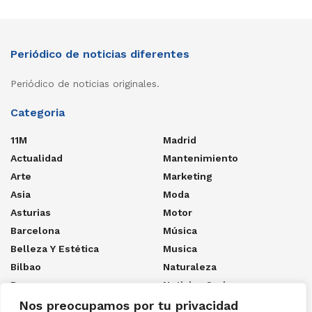
Periódico de noticias diferentes
Periódico de noticias originales.
Categoria
11M
Madrid
Actualidad
Mantenimiento
Arte
Marketing
Asia
Moda
Asturias
Motor
Barcelona
Música
Belleza Y Estética
Musica
Bilbao
Naturaleza
Burgos
Noticias Curiosas
Casas Rurales
Ocio
Nos preocupamos por tu privacidad