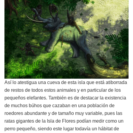
Así lo atestigua una cueva de esta isla que está atiborrada
de restos de todos estos animales y en particular de los
pequeños elefantes. También es de destacar la existencia
de muchos búhos que cazaban en una población de
roedores abundante y de tamaño muy variable, pues las
ratas gigantes de la Isla de Flores podían medir como un
perro pequeño, siendo este lugar todavía un hábitat de