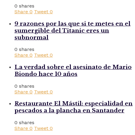
0 shares
Share
0
Tweet
0
9 razones por las que si te metes en el
sumergible del Titanic eres un
subnormal
0 shares
Share
0
Tweet
0
La verdad sobre el asesinato de Mario
Biondo hace 10 años
0 shares
Share
0
Tweet
0
Restaurante El Mástil: especialidad en
pescados a la plancha en Santander
0 shares
Share
0
Tweet
0