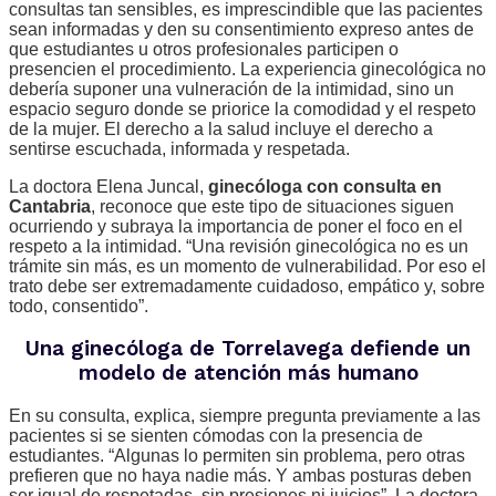
consultas tan sensibles, es imprescindible que las pacientes
sean informadas y den su consentimiento expreso antes de
que estudiantes u otros profesionales participen o
presencien el procedimiento. La experiencia ginecológica no
debería suponer una vulneración de la intimidad, sino un
espacio seguro donde se priorice la comodidad y el respeto
de la mujer. El derecho a la salud incluye el derecho a
sentirse escuchada, informada y respetada.
La doctora Elena Juncal,
ginecóloga con consulta en
Cantabria
, reconoce que este tipo de situaciones siguen
ocurriendo y subraya la importancia de poner el foco en el
respeto a la intimidad. “Una revisión ginecológica no es un
trámite sin más, es un momento de vulnerabilidad. Por eso el
trato debe ser extremadamente cuidadoso, empático y, sobre
todo, consentido”.
Una ginecóloga de Torrelavega defiende un
modelo de atención más humano
En su consulta, explica, siempre pregunta previamente a las
pacientes si se sienten cómodas con la presencia de
estudiantes. “Algunas lo permiten sin problema, pero otras
prefieren que no haya nadie más. Y ambas posturas deben
ser igual de respetadas, sin presiones ni juicios”. La doctora