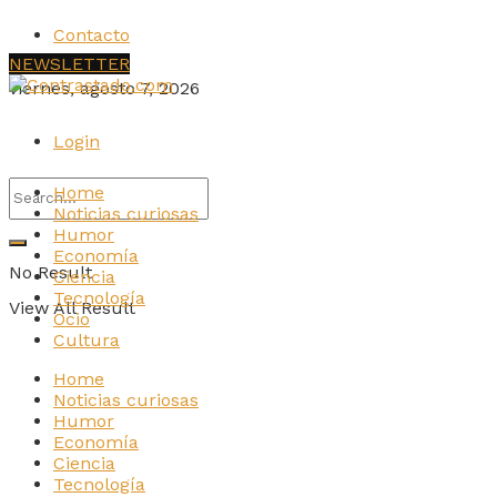
Contacto
NEWSLETTER
viernes, agosto 7, 2026
Login
Home
Noticias curiosas
Humor
Economía
No Result
Ciencia
Tecnología
View All Result
Ocio
Cultura
Home
Noticias curiosas
Humor
Economía
Ciencia
Tecnología