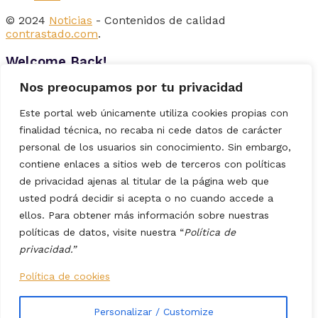
© 2024
Noticias
- Contenidos de calidad
contrastado.com
.
Welcome Back!
Nos preocupamos por tu privacidad
Login to your account below
Este portal web únicamente utiliza cookies propias con
finalidad técnica, no recaba ni cede datos de carácter
personal de los usuarios sin conocimiento. Sin embargo,
contiene enlaces a sitios web de terceros con políticas
Remember Me
de privacidad ajenas al titular de la página web que
usted podrá decidir si acepta o no cuando accede a
ellos. Para obtener más información sobre nuestras
Forgotten Password?
políticas de datos, visite nuestra “
Política de
Retrieve your password
privacidad.”
Please enter your username or email address to reset
Política de cookies
your password.
Personalizar / Customize